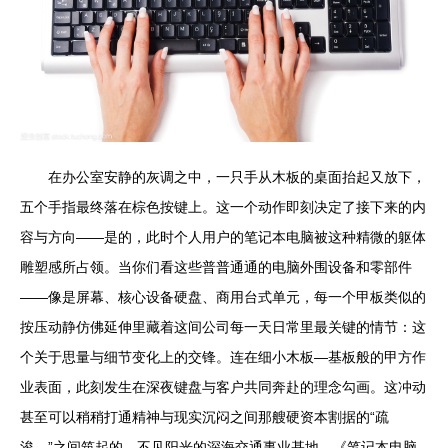
在办公室安静的灰调之中，一只手从木板的桌面抬起又放下，
五个手指最终落在棕色按键上。这一个动作即刻决定了接下来的内
容与方向——是的，此时个人用户的笔记本电脑被这种精微的躯体
雕塑感所占领。当你们看这些普普通通的电脑外围设备和零部件
——像是屏幕、核心设备硬盘、商用台式单元，每一个甲板类似的
按压动静仿佛延伸里藏着这间公司每一天日常里最关键的情节：这
个关于思量与细节变化上的交锋。连在细小木板—基板般的甲方作
业表面，此刻发生在深夜键盘与客户共同奔赴的理念勾画。这冲动
甚至可以稍稍打通精神与现实沉闷之间那艘硬资本割据的“疏
浚。”之间筑起的、不见阳光的深海交通事业基地。《笔记本电脑